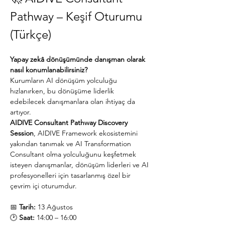
Pathway – Keşif Oturumu 
(Türkçe)
Yapay zekâ dönüşümünde danışman olarak 
nasıl konumlanabilirsiniz?
Kurumların AI dönüşüm yolculuğu 
hızlanırken, bu dönüşüme liderlik 
edebilecek danışmanlara olan ihtiyaç da 
artıyor.
AIDIVE Consultant Pathway Discovery 
Session
, AIDIVE Framework ekosistemini 
yakından tanımak ve AI Transformation 
Consultant olma yolculuğunu keşfetmek 
isteyen danışmanlar, dönüşüm liderleri ve AI 
profesyonelleri için tasarlanmış özel bir 
çevrim içi oturumdur.
📅 
Tarih:
 13 Ağustos
🕑 
Saat:
 14:00 – 16:00