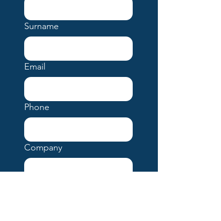
Surname
Email
Phone
Company
Your Message