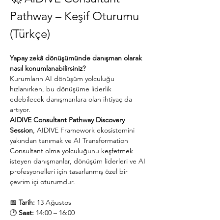
Pathway – Keşif Oturumu 
(Türkçe)
Yapay zekâ dönüşümünde danışman olarak 
nasıl konumlanabilirsiniz?
Kurumların AI dönüşüm yolculuğu 
hızlanırken, bu dönüşüme liderlik 
edebilecek danışmanlara olan ihtiyaç da 
artıyor.
AIDIVE Consultant Pathway Discovery 
Session
, AIDIVE Framework ekosistemini 
yakından tanımak ve AI Transformation 
Consultant olma yolculuğunu keşfetmek 
isteyen danışmanlar, dönüşüm liderleri ve AI 
profesyonelleri için tasarlanmış özel bir 
çevrim içi oturumdur.
📅 
Tarih:
 13 Ağustos
🕑 
Saat:
 14:00 – 16:00