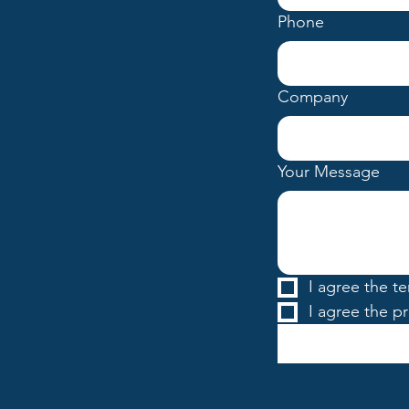
Phone
Company
Your Message
I agree the t
I agree the pr