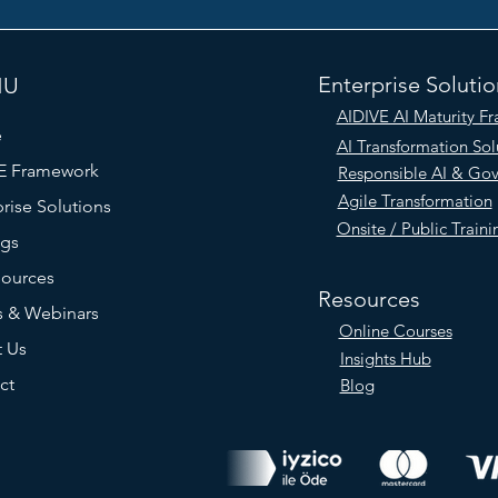
Enterprise Solutio
NU
AIDIVE AI Maturity F
e
AI Transformation Sol
E Framework
Responsible AI & Go
Agile Transformation
rise Solutions
Onsite / Public Traini
ngs
sources
Resources
s & Webinars
Online Courses
 Us
Insights Hub
ct
Blog