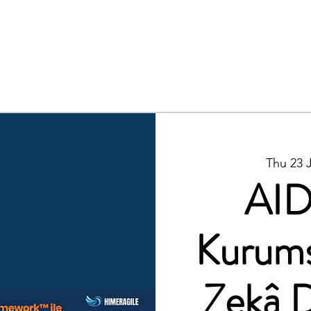
amework
Enterprise Solutions
Tranings
AI Resources
Thu 23 J
AID
Kurums
Zekâ 