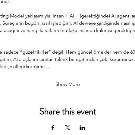
unuz. 
ng Model yaklaşımıyla, insan + AI + (gerektiğinde) AI agent’ların 
ruz. Süreçlerin bugün nasıl işlediğini, AI devreye girdiğinde nasıl 
atacağını ve hangi kararların mutlaka insanda kalması gerektiğin
e sadece “güzel fikirler” değil; Hem güncel örnekler hem de 6
eğitim, AI araçlarını tanıtan teknik bir eğitimden çok, kurumunuzu
likte şekillendirdiğimiz…
Show More
Share this event