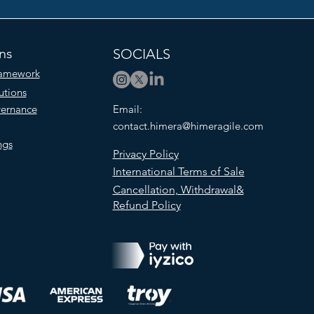
ns
SOCIALS
ramework
utions
vernance
Email:
contact.himera@himeragile.com
ngs
Privacy Policy
International Terms of Sale
Cancellation, Withdrawal&
Refund Policy