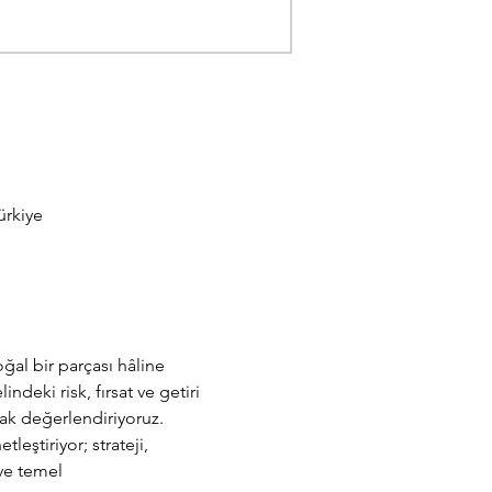
ürkiye
ğal bir parçası hâline 
deki risk, fırsat ve getiri 
ak değerlendiriyoruz. 
ştiriyor; strateji, 
ve temel 