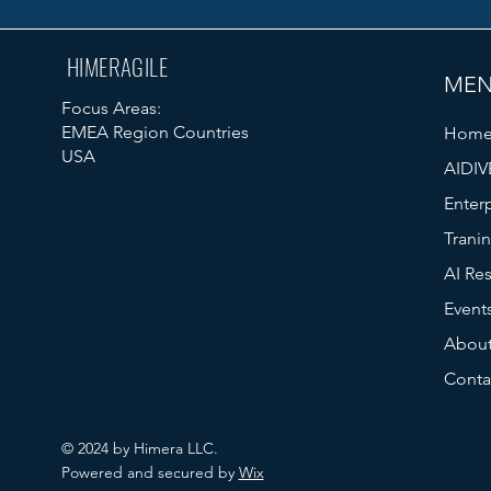
HIMERAGILE
ME
Focus Areas:
EMEA Region Countries
Hom
USA
AIDIV
Enterp
Trani
AI Re
Event
About
Conta
© 2024 by Himera LLC.
Powered and secured by
Wix