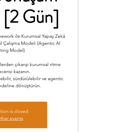
i [2 Gün]
mework ile Kurumsal Yapay Zekâ
l Çalışma Modeli (Agentic Al
ting Model)
elerden çıkarıp kurumsal ritme
cerisi kazanın.
nebilir, sürdürülebilir ve agentic
odeline dönüştürün.
tion is closed
ther events