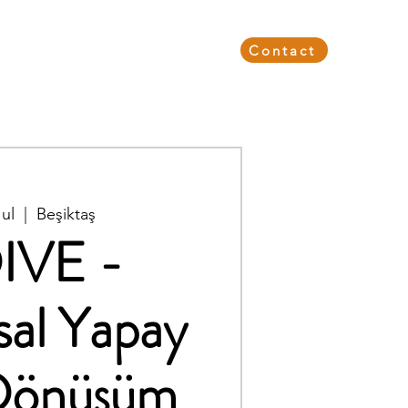
Events & Webinars
About Us
Contact
ul
  |  
Beşiktaş
IVE -
al Yapay
Dönüşüm