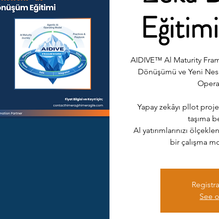
Eğitim
AIDIVE™ Al Maturity Fra
Dönüşümü ve Yeni Nesi
Opera
Yapay zekâyı pllot proj
taşıma be
Al yatırımlarınızı ölçekle
bir çalışma m
Registra
See o