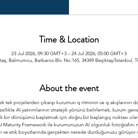
Time & Location
23 Jul 2026, 09:30 GMT+3 – 24 Jul 2026, 05:00 GMT+3
taş, Balmumcu, Barbaros Blv. No:165, 34349 Beşiktaş/İstanbul, T
About the event
ek tek projelerden çıkarıp kurumun iş ritminin ve iş akışlarının do
likle AI yatırımlarının stratejik yönünü belirlemek, kurum genelin
k bir dönüşümü başlatmak için doğru bir başlangıç noktası olar
Maturity Framework ile kurumunuzun AI olgunluk fotoğrafını netle
ltür ve etik boyutlarında gerçekten nerede durduğunuzu görüyor 