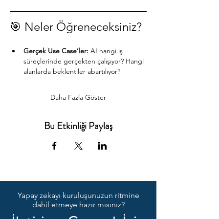
🎯 Neler Öğreneceksiniz?
Gerçek Use Case’ler:
 AI hangi iş 
süreçlerinde gerçekten çalışıyor? Hangi 
alanlarda beklentiler abartılıyor?
Daha Fazla Göster
Bu Etkinliği Paylaş
Yapay zekayı kuruluşunuzun ritmine
dahil etmeye hazır mısınız?