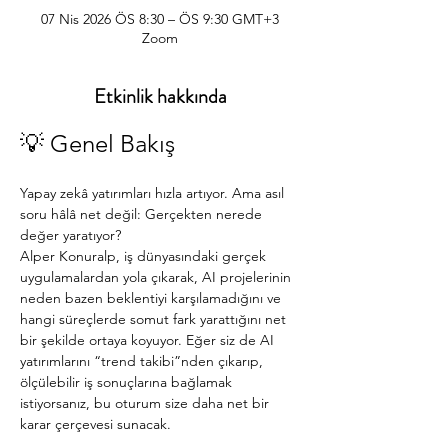
07 Nis 2026 ÖS 8:30 – ÖS 9:30 GMT+3
Zoom
Etkinlik hakkında
💡 Genel Bakış
Yapay zekâ yatırımları hızla artıyor. Ama asıl 
soru hâlâ net değil: Gerçekten nerede 
değer yaratıyor?
Alper Konuralp, iş dünyasındaki gerçek 
uygulamalardan yola çıkarak, AI projelerinin 
neden bazen beklentiyi karşılamadığını ve 
hangi süreçlerde somut fark yarattığını net 
bir şekilde ortaya koyuyor. Eğer siz de AI 
yatırımlarını “trend takibi”nden çıkarıp, 
ölçülebilir iş sonuçlarına bağlamak 
istiyorsanız, bu oturum size daha net bir 
karar çerçevesi sunacak.