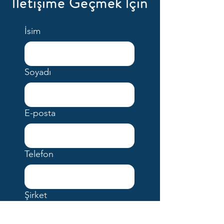
İletişime Geçmek İçin
İsim
Soyadı
E-posta
Telefon
Şirket