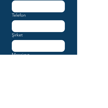
Telefon
Şirket
Mesajınız
I agree the terms and 
conditions.
*
I agree the privacy 
policy.
*